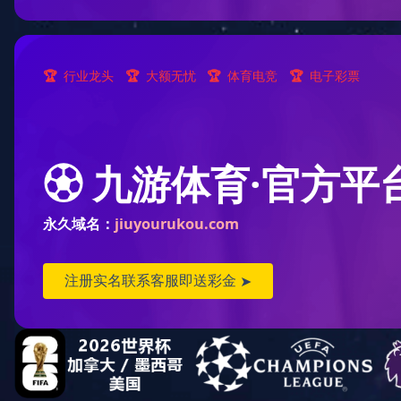
网站首页
>>
乐
乐鱼官网网页版_乐鱼
（中国）官方
学校简介
校区介绍
乐鱼官
现任领导
院与原苏州
和城乡建设
形象标识
学校拥
校园占地面