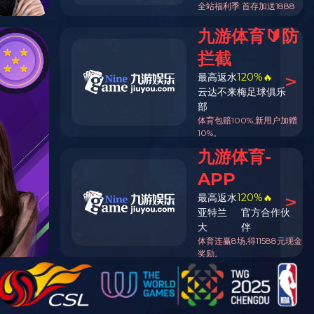
）官方简介
之称的历史文化名城苏州，由原苏州城建环保学
艺多学科协调发展的全日制普通高校，是住房
优秀高校、博士学位授予单位。
石湖水，坐拥上方山，环境优美，风景迤逦。
生4400余人（含国际研究生）。