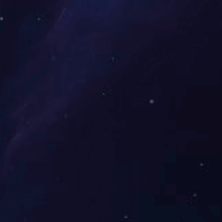
国家级项目330项、省部级科研成果奖65项。在Natu
4名教师连续入选科睿唯安“高被引科学家”、Elsevie
”。科技成果连续2年入选“江苏省行业领域十大科技进
持对外开放，积极响应国家外交战略，国际合作交流
高校和研究机构建立了校际合作关系。自1993年以来
0多个“一带一路”沿线国家和发展中国家3000余名
育。2015年成为全国首批承担援外硕士学历学位教育
目3项，获批省高校中外合作办学高水平示范性建设
等联盟。
持提质增效，大力推进和谐美丽校园建设，综合治理能
校和谐校园”“江苏省平安校园建设示范高校”“江苏省
江苏省涉外管理先进单位”和“江苏省来华留学生教育先